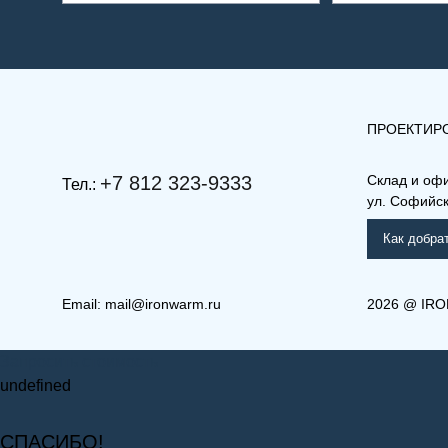
ПРОЕКТИР
+7 812 323-9333
Склад и оф
Тел.:
ул. Софийска
Как добра
Email:
mail@ironwarm.ru
2026
@
IRO
Запросить стоимость
undefined
СПАСИБО!