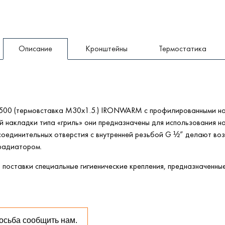
Описание
Кронштейны
Термостатика
-2500 (термовставка М30х1.5.) IRONWARM с профилированными н
ей накладки типа «гриль» они предназначены для использования н
соединительных отверстия с внутренней резьбой G ½” делают во
 радиатором.
 поставки специальные гигиенические крепления, предназначенные
осьба сообщить нам.