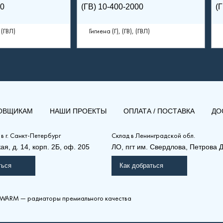
00
(ГВ) 10-400-2000
(
, (ГВЛ)
Гигиена (Г), (ГВ), (ГВЛ)
ОВЩИКАМ
НАШИ ПРОЕКТЫ
ОПЛАТА / ПОСТАВКА
ДО
 в
г. Санкт-Петербург
Склад
в Ленинградской обл.
я, д. 14, корп. 2Б, оф. 205
ЛО, пгт им. Свердлова, Петрова Д
ться
Как добраться
WARM — радиаторы премиального качества