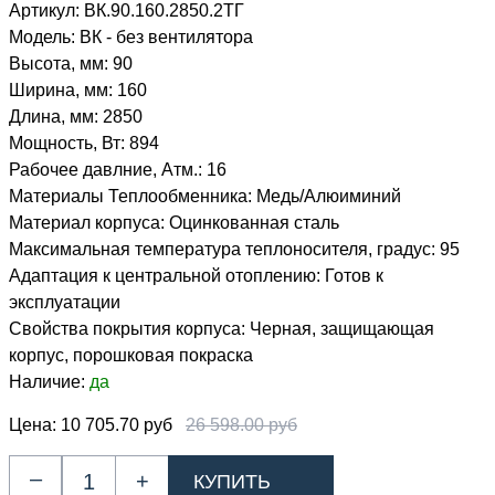
Артикул:
ВК.90.160.2850.2ТГ
Модель:
ВК - без вентилятора
Высота, мм:
90
Ширина, мм:
160
Длина, мм:
2850
Мощность, Вт:
894
Рабочее давлние, Атм.:
16
Материалы Теплообменника:
Медь/Алюиминий
Материал корпуса:
Оцинкованная сталь
Максимальная температура теплоносителя, градус:
95
Адаптация к центральной отоплению:
Готов к
эксплуатации
Свойства покрытия корпуса:
Черная, защищающая
корпус, порошковая покраска
Наличие:
да
Цена:
10 705.70 руб
26 598.00 руб
–
+