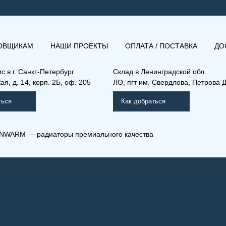
ОВЩИКАМ
НАШИ ПРОЕКТЫ
ОПЛАТА / ПОСТАВКА
ДО
ис в
г. Санкт-Петербург
Склад
в Ленинградской обл.
я, д. 14, корп. 2Б, оф. 205
ЛО, пгт им. Свердлова, Петрова Д
ться
Как добраться
NWARM — радиаторы премиального качества
) 33-400-1100
(К) 22-600-3000
мпакт (К), (КВ), (КВЛ)
Компакт (К), (КВ), (КВЛ)