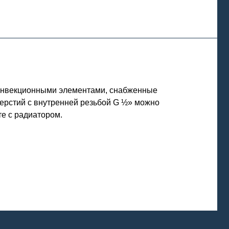
конвекционными элементами, снабженные
ерстий с внутренней резьбой G ½» можно
те с радиатором.