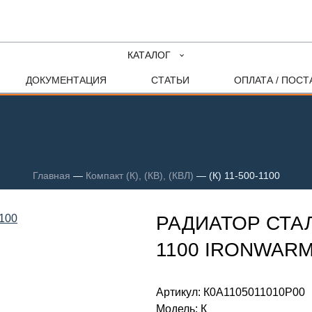
КАТАЛОГ
ДОКУМЕНТАЦИЯ
СТАТЬИ
ОПЛАТА / ПОСТ
Главная
—
Компакт (К), (КВ), (КВЛ)
—
(К) 11-500-1100
РАДИАТОР СТАЛ
1100 IRONWAR
Артикул:
К0А1105011010P00
Модель:
К