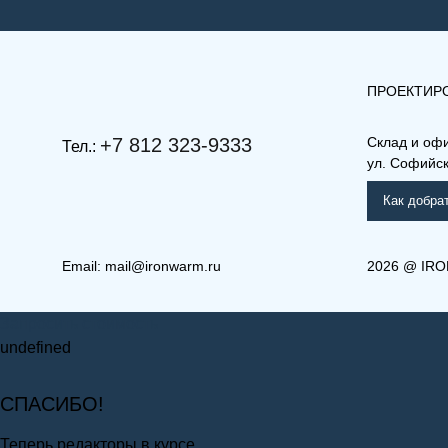
ПРОЕКТИР
+7 812 323-9333
Склад и оф
Тел.:
ул. Софийска
Как добра
Email:
mail@ironwarm.ru
2026
@
IRO
(КВЛ) 21-500-2500
(КВЛ
Запросить стоимость
Компакт (К), (КВ), (КВЛ)
Ко
undefined
СПАСИБО!
Теперь редакторы в курсе.