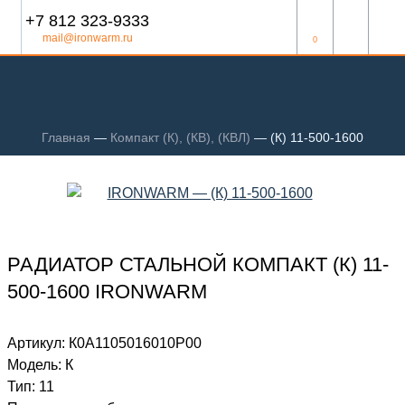
+7 812 323-9333
mail@ironwarm.ru
0
Главная
—
Компакт (К), (КВ), (КВЛ)
—
(К) 11-500-1600
РАДИАТОР СТАЛЬНОЙ КОМПАКТ (К) 11-
500-1600 IRONWARM
Артикул:
К0А1105016010P00
Модель:
К
Тип:
11