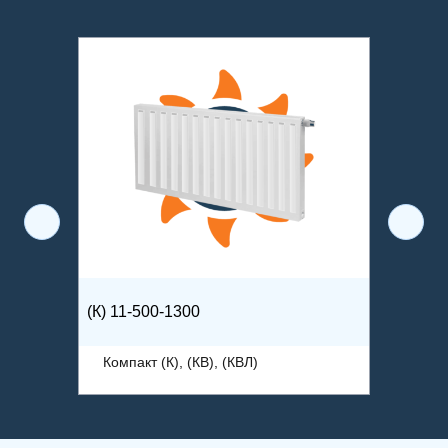
(К) 11-500-1300
(К) 33-
Компакт (К), (КВ), (КВЛ)
Компак