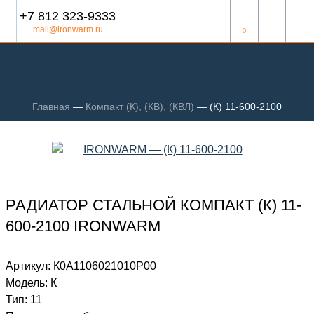
+7 812 323-9333
mail@ironwarm.ru
0
Главная
—
Компакт (К), (КВ), (КВЛ)
—
(К) 11-600-2100
РАДИАТОР СТАЛЬНОЙ КОМПАКТ (К) 11-
600-2100 IRONWARM
Артикул:
К0А1106021010P00
Модель:
К
Тип:
11