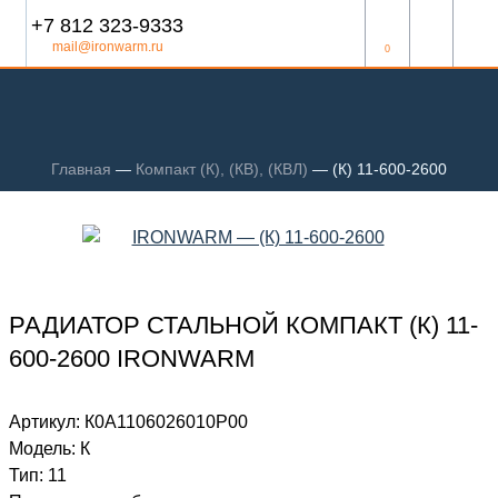
+7 812 323-9333
mail@ironwarm.ru
0
Главная
—
Компакт (К), (КВ), (КВЛ)
—
(К) 11-600-2600
РАДИАТОР СТАЛЬНОЙ КОМПАКТ (К) 11-
600-2600 IRONWARM
Артикул:
К0А1106026010P00
Модель:
К
Тип:
11