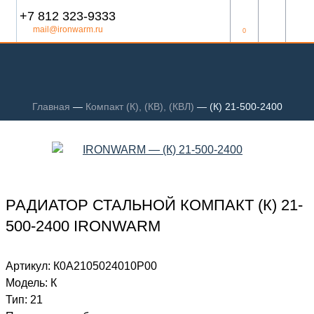
+7 812 323-9333
mail@ironwarm.ru
0
Главная
—
Компакт (К), (КВ), (КВЛ)
—
(К) 21-500-2400
РАДИАТОР СТАЛЬНОЙ КОМПАКТ (К) 21-
500-2400 IRONWARM
Артикул:
К0А2105024010P00
Модель:
К
Тип:
21