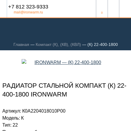
+7 812 323-9333
mail@ironwarm.ru
0
Главная
—
Компакт (К), (КВ), (КВЛ)
—
(К) 22-400-1800
РАДИАТОР СТАЛЬНОЙ КОМПАКТ (К) 22-
400-1800 IRONWARM
Артикул:
К0А2204018010P00
Модель:
К
Тип:
22