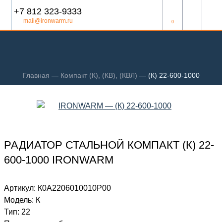
+7 812 323-9333
mail@ironwarm.ru
0
Главная
—
Компакт (К), (КВ), (КВЛ)
—
(К) 22-600-1000
РАДИАТОР СТАЛЬНОЙ КОМПАКТ (К) 22-
600-1000 IRONWARM
Артикул:
К0А2206010010P00
Модель:
К
Тип:
22