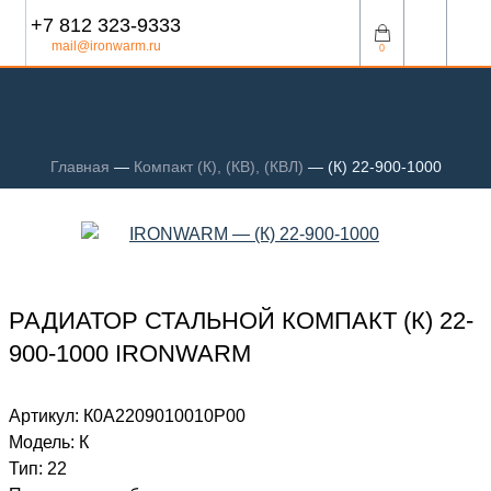
+7 812 323-9333
mail@ironwarm.ru
0
Главная
—
Компакт (К), (КВ), (КВЛ)
—
(К) 22-900-1000
РАДИАТОР СТАЛЬНОЙ КОМПАКТ (К) 22-
900-1000 IRONWARM
Артикул:
К0А2209010010P00
Модель:
К
Тип:
22