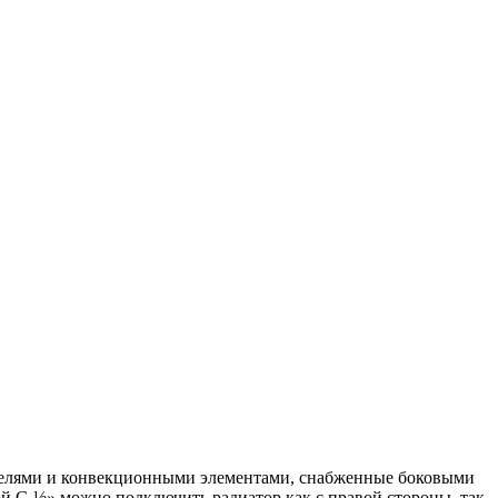
нелями и конвекционными элементами, снабженные боковыми
й G ½» можно подключить радиатор как с правой стороны, так