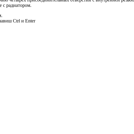
е с радиатором.
м.
авиш Ctrl и Enter