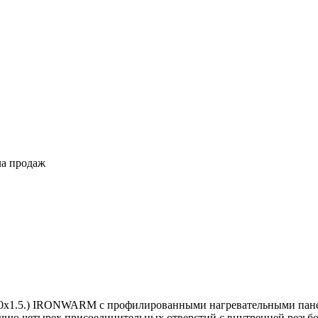
ла продаж
 М30х1.5.) IRONWARM с профилированными нагревательными па
ичию четырех присоединительных отверстий с внутренней резьбо