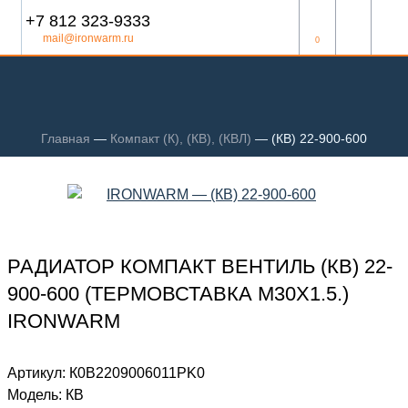
+7 812 323-9333
mail@ironwarm.ru
0
Главная
—
Компакт (К), (КВ), (КВЛ)
—
(КВ) 22-900-600
РАДИАТОР КОМПАКТ ВЕНТИЛЬ (КВ) 22-
900-600 (ТЕРМОВСТАВКА М30Х1.5.)
IRONWARM
Артикул:
К0В2209006011PK0
Модель:
КВ