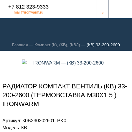
+7 812 323-9333
mail@ironwarm.ru
0
Главная
—
Компакт (К), (КВ), (КВЛ)
—
(КВ) 33-200-2600
РАДИАТОР КОМПАКТ ВЕНТИЛЬ (КВ) 33-
200-2600 (ТЕРМОВСТАВКА М30Х1.5.)
IRONWARM
Артикул:
К0В3302026011PK0
Модель:
КВ