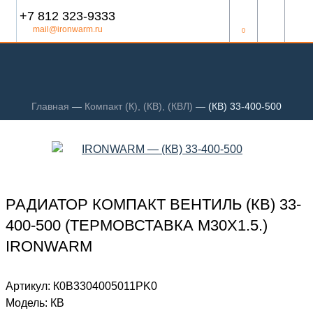
+7 812 323-9333
mail@ironwarm.ru
0
Главная
—
Компакт (К), (КВ), (КВЛ)
—
(КВ) 33-400-500
РАДИАТОР КОМПАКТ ВЕНТИЛЬ (КВ) 33-
400-500 (ТЕРМОВСТАВКА М30Х1.5.)
IRONWARM
Артикул:
К0В3304005011PK0
Модель:
КВ