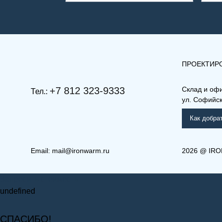
ПРОЕКТИР
+7 812 323-9333
Склад и оф
Тел.:
ул. Софийска
Как добра
Email:
mail@ironwarm.ru
2026
@
IRO
(КВ) 33-900-900
(КВ)
Запросить стоимость
Компакт (К), (КВ), (КВЛ)
Ко
undefined
СПАСИБО!