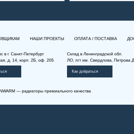
ОВЩИКАМ
НАШИ ПРОЕКТЫ
ОПЛАТА / ПОСТАВКА
ДО
ис в
г. Санкт-Петербург
Склад
в Ленинградской обл.
я, д. 14, корп. 2Б, оф. 205
ЛО, пгт им. Свердлова, Петрова Д
ться
Как добраться
NWARM — радиаторы премиального качества
 33-400-900
(КВЛ) 22-400-1300
мпакт (К), (КВ), (КВЛ)
Компакт (К), (КВ), (КВЛ)