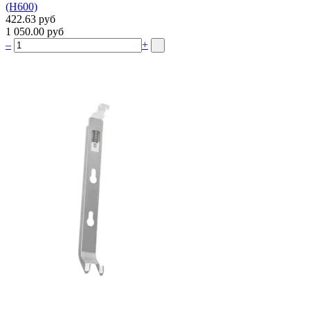
(H600)
422.63 руб
1 050.00 руб
–
+