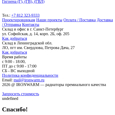
Гигиена (Г), (ГВ), (ГВЛ)
Тел.:
+7 812 323-9333
Проектировщикам
Наши проекты
Оплата / Поставка
Доставка
/ Отправка
Контакты
Склад и офис в
г. Санкт-Петербург
ул. Софийская, д. 14, корп. 2Б, оф. 205
Как добраться
Склад
в Ленинградской обл.
ЛО, пгт им. Свердлова, Петрова Дача, 27
Как добраться
Время работы
с 9:00 - 18:00,
ПТ до с 9:00 - 17:00
СБ - ВС выходной
Политика конфиденциальности
Email:
mail@ironwarm.ru
2026
@
IRONWARM — радиаторы премиального качества
Запросить стоимость
undefined
Спасибо!