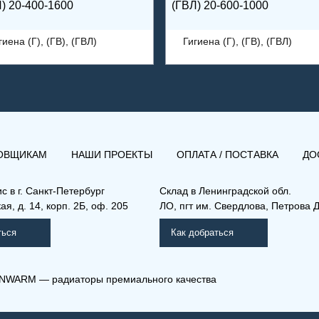
) 20-400-1600
(ГВЛ) 20-600-1000
гиена (Г), (ГВ), (ГВЛ)
Гигиена (Г), (ГВ), (ГВЛ)
ОВЩИКАМ
НАШИ ПРОЕКТЫ
ОПЛАТА / ПОСТАВКА
ДО
ис в
г. Санкт-Петербург
Склад
в Ленинградской обл.
я, д. 14, корп. 2Б, оф. 205
ЛО, пгт им. Свердлова, Петрова Д
ться
Как добраться
NWARM — радиаторы премиального качества
10-900-1200
(ГВ) 30-300-1600