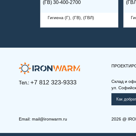
(ГВ) 30-400-2700
(ГВЛ
Гигиена (Г), (ГВ), (ГВЛ)
Ги
ПРОЕКТИР
+7 812 323-9333
Склад и оф
Тел.:
ул. Софийска
Как добра
Email:
mail@ironwarm.ru
2026
@
IRO
(Г) 20-600-2800
(Г) 