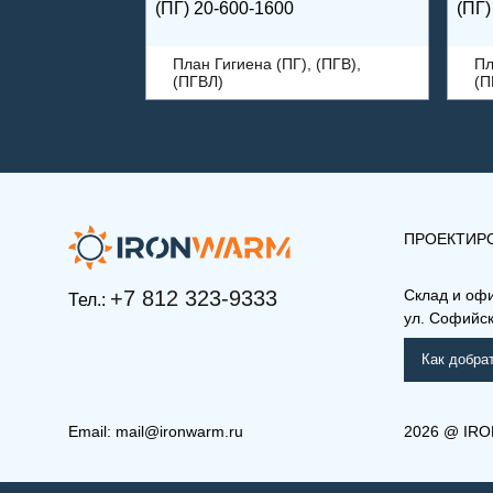
(ПГ) 20-600-1600
(ПГ)
План Гигиена (ПГ), (ПГВ),
Пл
(ПГВЛ)
(П
ПРОЕКТИР
+7 812 323-9333
Склад и оф
Тел.:
ул. Софийска
Как добра
Email:
mail@ironwarm.ru
2026
@
IRO
(ПГ) 10-600-2900
(ПГВ