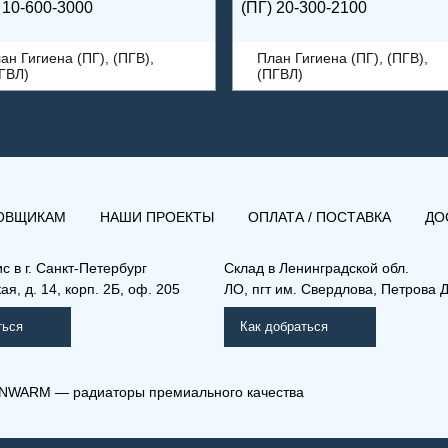
 10-600-3000
(ПГ) 20-300-2100
ан Гигиена (ПГ), (ПГВ),
План Гигиена (ПГ), (ПГВ),
ГВЛ)
(ПГВЛ)
ОВЩИКАМ
НАШИ ПРОЕКТЫ
ОПЛАТА / ПОСТАВКА
ДО
ис в
г. Санкт-Петербург
Склад
в Ленинградской обл.
я, д. 14, корп. 2Б, оф. 205
ЛО, пгт им. Свердлова, Петрова Д
ться
Как добраться
NWARM — радиаторы премиального качества
) 10-300-700
(ПГ) 10-600-700