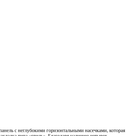
нель с неглубокими горизонтальными насечками, которая
акладка типа «гриль». Благодаря наличию четырех