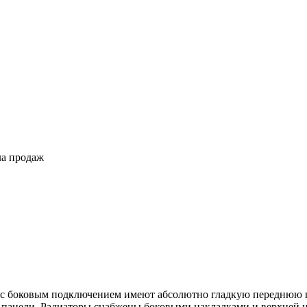
ла продаж
с боковым подключением имеют абсолютно гладкую переднюю па
 панели. Радиаторы снабжены боковыми накладками и верхней н