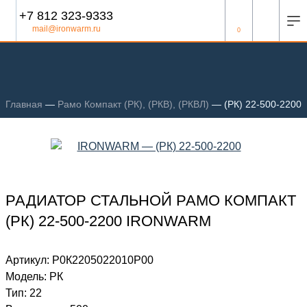
+7 812 323-9333
mail@ironwarm.ru
0
Главная
—
Рамо Компакт (РК), (РКВ), (РКВЛ)
—
(РК) 22-500-2200
РАДИАТОР СТАЛЬНОЙ РАМО КОМПАКТ
(РК) 22-500-2200 IRONWARM
Артикул:
Р0К2205022010P00
Модель:
РК
Тип:
22