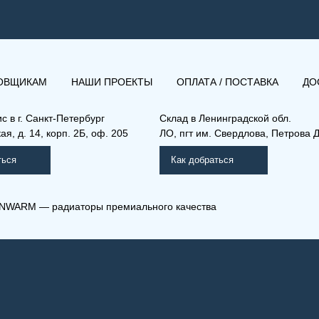
ОВЩИКАМ
НАШИ ПРОЕКТЫ
ОПЛАТА / ПОСТАВКА
ДО
ис в
г. Санкт-Петербург
Склад
в Ленинградской обл.
я, д. 14, корп. 2Б, оф. 205
ЛО, пгт им. Свердлова, Петрова Д
ться
Как добраться
NWARM — радиаторы премиального качества
 33-600-400
(РК) 11-400-500
мо Компакт (РК), (РКВ),
Рамо Компакт (РК), (РКВ),
КВЛ)
(РКВЛ)