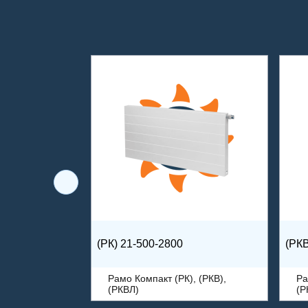
(РК) 21-500-2800
(РКВ
Рамо Компакт (РК), (РКВ),
Ра
(РКВЛ)
(Р