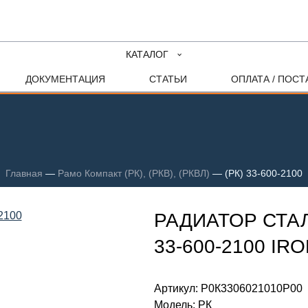
КАТАЛОГ
ДОКУМЕНТАЦИЯ
СТАТЬИ
ОПЛАТА / ПОСТ
Главная
—
Рамо Компакт (РК), (РКВ), (РКВЛ)
—
(РК) 33-600-2100
РАДИАТОР СТАЛ
33-600-2100 I
Артикул:
Р0К3306021010P00
Модель:
РК