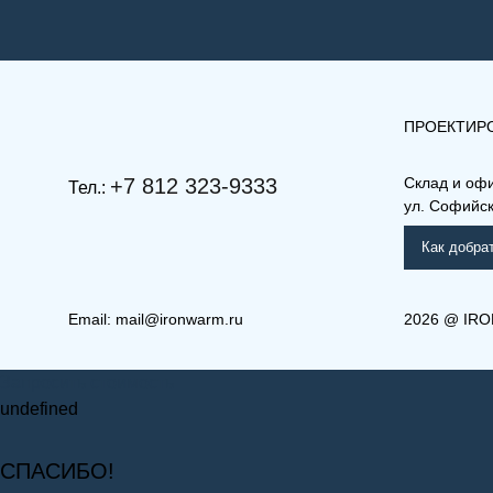
ПРОЕКТИР
+7 812 323-9333
Склад и оф
Тел.:
ул. Софийска
Как добра
Email:
mail@ironwarm.ru
2026
@
IRO
(РКВЛ) 21-600-2000
(РК)
Запросить стоимость
Рамо Компакт (РК), (РКВ),
Ра
(РКВЛ)
(Р
undefined
СПАСИБО!