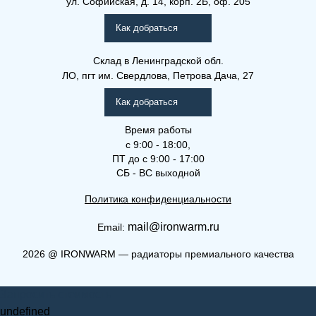
ул. Софийская, д. 14, корп. 2Б, оф. 205
Рамо Компакт (РК), (РКВ),
(РКВЛ)
Как добраться
Склад
в Ленинградской обл.
ЛО, пгт им. Свердлова, Петрова Дача, 27
Как добраться
Время работы
с 9:00 - 18:00,
ПТ до с 9:00 - 17:00
СБ - ВС выходной
Политика конфиденциальности
mail@ironwarm.ru
Email:
(РК) 21-900-1600
2026
@
IRONWARM — радиаторы премиального качества
Рамо Компакт (РК), (РКВ),
Запросить стоимость
(РКВЛ)
undefined