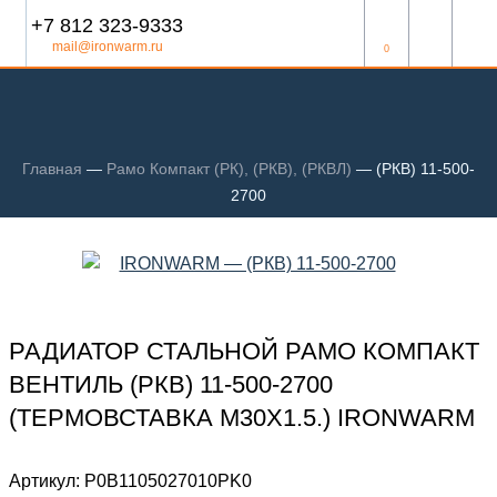
+7 812 323-9333
mail@ironwarm.ru
0
Главная
—
Рамо Компакт (РК), (РКВ), (РКВЛ)
—
(РКВ) 11-500-
2700
РАДИАТОР СТАЛЬНОЙ РАМО КОМПАКТ
ВЕНТИЛЬ (РКВ) 11-500-2700
(ТЕРМОВСТАВКА М30Х1.5.) IRONWARM
Артикул:
Р0В1105027010PK0