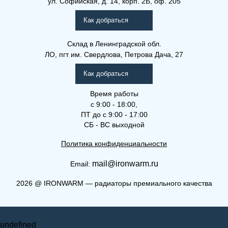
ул. Софийская, д. 14, корп. 2Б, оф. 205
Рамо Компакт (РК), (РКВ),
(РКВЛ)
Как добраться
Склад
в Ленинградской обл.
ЛО, пгт им. Свердлова, Петрова Дача, 27
Как добраться
Время работы
с 9:00 - 18:00,
ПТ до с 9:00 - 17:00
СБ - ВС выходной
Политика конфиденциальности
mail@ironwarm.ru
Email:
(РК) 22-900-2000
2026
@
IRONWARM — радиаторы премиального качества
Рамо Компакт (РК), (РКВ),
Запросить стоимость
(РКВЛ)
undefined