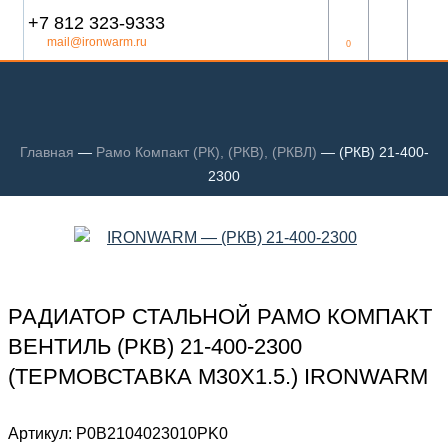
+7 812 323-9333
mail@ironwarm.ru
0
Главная
—
Рамо Компакт (РК), (РКВ), (РКВЛ)
—
(РКВ) 21-400-
2300
РАДИАТОР СТАЛЬНОЙ РАМО КОМПАКТ
ВЕНТИЛЬ (РКВ) 21-400-2300
(ТЕРМОВСТАВКА М30Х1.5.) IRONWARM
Артикул:
Р0В2104023010PK0