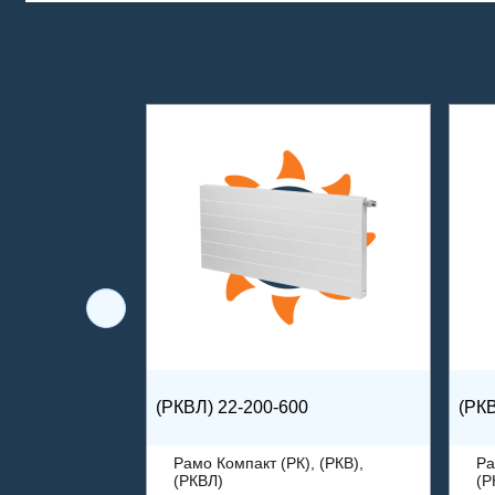
(РКВЛ) 22-200-600
(РКВ
Рамо Компакт (РК), (РКВ),
Ра
(РКВЛ)
(Р