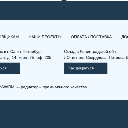
ОВЩИКАМ
НАШИ ПРОЕКТЫ
ОПЛАТА / ПОСТАВКА
ДО
ис в
г. Санкт-Петербург
Склад
в Ленинградской обл.
я, д. 14, корп. 2Б, оф. 205
ЛО, пгт им. Свердлова, Петрова Д
ться
Как добраться
NWARM — радиаторы премиального качества
 11-300-2800
(РКВЛ) 11-400-1300
мо Компакт (РК), (РКВ),
Рамо Компакт (РК), (РКВ),
КВЛ)
(РКВЛ)