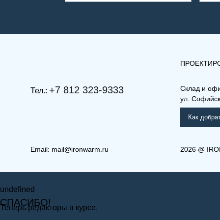
ПРОЕКТИР
+7 812 323-9333
Склад и оф
Тел.:
ул. Софийска
Как добра
Email:
mail@ironwarm.ru
2026
@
IRO
(РКВ) 33-900-1800
(РК)
Запросить стоимость
Рамо Компакт (РК), (РКВ),
Ра
(РКВЛ)
(Р
undefined
СПАСИБО!
Теперь редакторы в курсе.