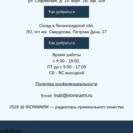
ул. Софийская, д. 14, корп. 2Б, оф. 205
Рамо Компакт (РК), (РКВ),
(РКВЛ)
Как добраться
Склад
в Ленинградской обл.
ЛО, пгт им. Свердлова, Петрова Дача, 27
Как добраться
Время работы
с 9:00 - 18:00,
ПТ до с 9:00 - 17:00
СБ - ВС выходной
Политика конфиденциальности
mail@ironwarm.ru
Email:
(РКВЛ) 22-500-1300
2026
@
IRONWARM — радиаторы премиального качества
Рамо Компакт (РК), (РКВ),
Запросить стоимость
(РКВЛ)
undefined