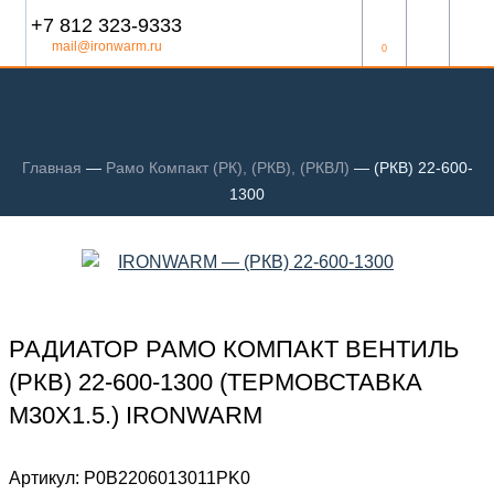
+7 812 323-9333
mail@ironwarm.ru
0
Главная
—
Рамо Компакт (РК), (РКВ), (РКВЛ)
—
(РКВ) 22-600-
1300
РАДИАТОР РАМО КОМПАКТ ВЕНТИЛЬ
(РКВ) 22-600-1300 (ТЕРМОВСТАВКА
М30Х1.5.) IRONWARM
Артикул:
Р0В2206013011PK0