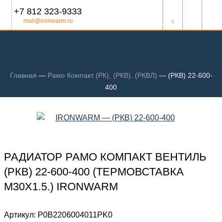
+7 812 323-9333
mail@ironwarm.ru
0
Главная
—
Рамо Компакт (РК), (РКВ), (РКВЛ)
—
(РКВ) 22-600-
400
РАДИАТОР РАМО КОМПАКТ ВЕНТИЛЬ
(РКВ) 22-600-400 (ТЕРМОВСТАВКА
М30Х1.5.) IRONWARM
Артикул:
Р0В2206004011PK0