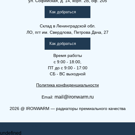
ул. Софийская, д. 14, корп. 2Б, оф. 205
Рамо Компакт (РК), (РКВ),
(РКВЛ)
Как добраться
Склад
в Ленинградской обл.
ЛО, пгт им. Свердлова, Петрова Дача, 27
Как добраться
Время работы
с 9:00 - 18:00,
ПТ до с 9:00 - 17:00
СБ - ВС выходной
Политика конфиденциальности
mail@ironwarm.ru
Email:
(РК) 21-600-900
2026
@
IRONWARM — радиаторы премиального качества
Рамо Компакт (РК), (РКВ),
Запросить стоимость
(РКВЛ)
undefined