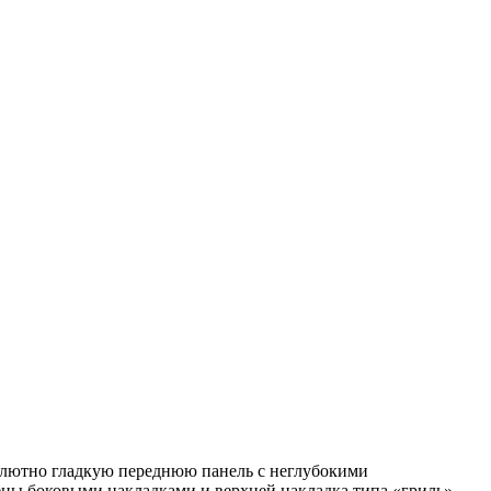
олютно гладкую переднюю панель с неглубокими
ны боковыми накладками и верхней накладка типа «гриль».