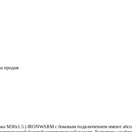
ла продаж
тавка М30х1.5.) IRONWARM с боковым подключением имеют абс
филированной базовой нагревательной панели. Радиаторы снабже