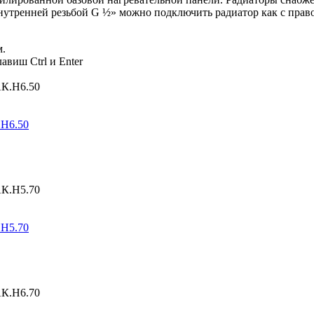
утренней резьбой G ½» можно подключить радиатор как с правой
м.
авиш Ctrl и Enter
.Н6.50
.Н5.70