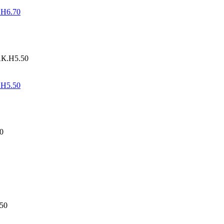
.Н6.70
.Н5.50