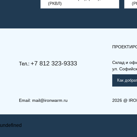
(РКВЛ)
(Р
ПРОЕКТИР
+7 812 323-9333
Склад и оф
Тел.:
ул. Софийска
Как добра
Email:
mail@ironwarm.ru
2026
@
IRO
(РКВ) 11-300-600
(РКВ
Запросить стоимость
Рамо Компакт (РК), (РКВ),
Ра
(РКВЛ)
(Р
undefined