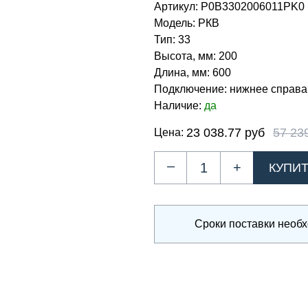
Артикул:
Р0В3302006011PK0
Модель:
РКВ
Тип:
33
Высота, мм:
200
Длина, мм:
600
Подключение:
нижнее справа
Наличие:
да
23 038.77 руб
57 23
Цена:
–
+
Сроки поставки необ