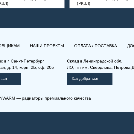
КВЛ)
(РКВЛ)
ОВЩИКАМ
НАШИ ПРОЕКТЫ
ОПЛАТА / ПОСТАВКА
ДО
ис в
г. Санкт-Петербург
Склад
в Ленинградской обл.
я, д. 14, корп. 2Б, оф. 205
ЛО, пгт им. Свердлова, Петрова Д
ться
Как добраться
NWARM — радиаторы премиального качества
Л) 33-900-500
(РК) 21-600-1400
мо Компакт (РК), (РКВ),
Рамо Компакт (РК), (РКВ),
КВЛ)
(РКВЛ)