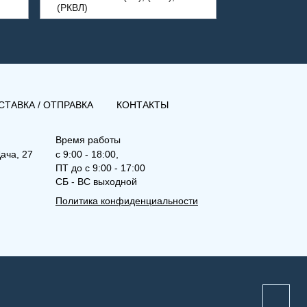
(РКВЛ)
СТАВКА / ОТПРАВКА
КОНТАКТЫ
Время работы
ача, 27
с 9:00 - 18:00,
ПТ до с 9:00 - 17:00
СБ - ВС выходной
Политика конфиденциальности
(РК) 22-500-2400
Рамо Компакт (РК), (РКВ),
(РКВЛ)