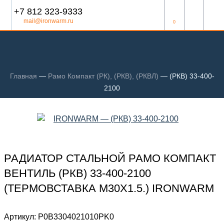
+7 812 323-9333
mail@ironwarm.ru
0
Главная
—
Рамо Компакт (РК), (РКВ), (РКВЛ)
—
(РКВ) 33-400-
2100
РАДИАТОР СТАЛЬНОЙ РАМО КОМПАКТ
ВЕНТИЛЬ (РКВ) 33-400-2100
(ТЕРМОВСТАВКА М30Х1.5.) IRONWARM
Артикул:
Р0В3304021010PK0