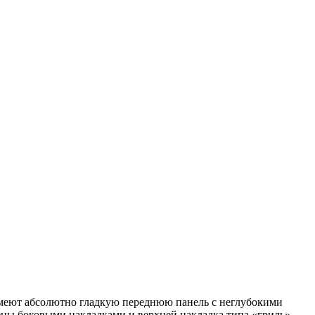
меют абсолютно гладкую переднюю панель с неглубокими
ны боковыми накладками и верхней накладка типа «гриль».