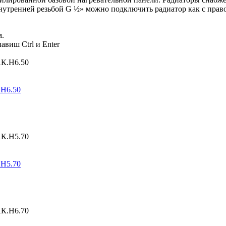
утренней резьбой G ½» можно подключить радиатор как с правой
м.
авиш Ctrl и Enter
.Н6.50
.Н5.70