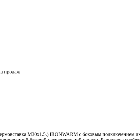
ла продаж
 (термовставка М30х1.5.) IRONWARM с боковым подключением и
филированной базовой нагревательной панели. Радиаторы снабже