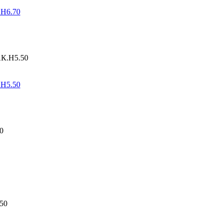
.Н6.70
.Н5.50