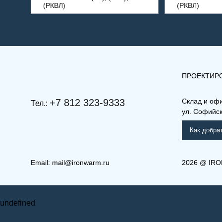
(РКВЛ)
(РКВЛ)
ПРОЕКТИР
+7 812 323-9333
Склад и оф
Тел.:
ул. Софийска
Как добра
Email:
mail@ironwarm.ru
2026
@
IRO
Запросить стоимость
undefined