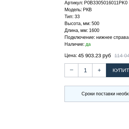
Артикул:
Р0В3305016011PK0
Модель:
РКВ
Тип:
33
Высота, мм:
500
Длина, мм:
1600
Подключение:
нижнее справа
Наличие:
да
45 903.23 руб
114 0
Цена:
–
+
Сроки поставки необ