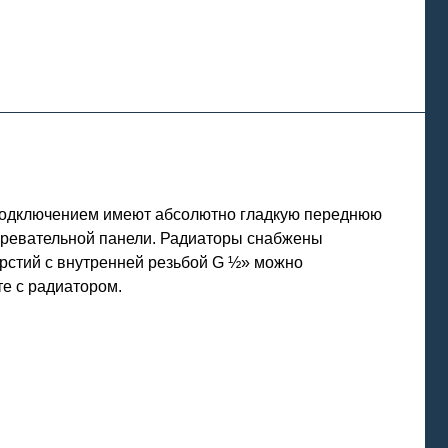
 подключением имеют абсолютно гладкую переднюю
агревательной панели. Радиаторы снабжены
рстий с внутренней резьбой G ½» можно
те с радиатором.