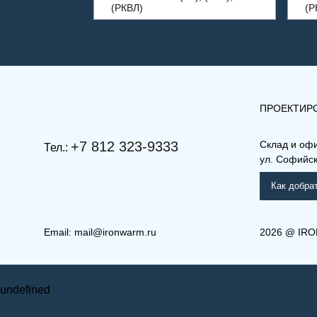
(РКВЛ)
(Р
ПРОЕКТИР
+7 812 323-9333
Склад и оф
Тел.:
ул. Софийска
Как добра
Email:
mail@ironwarm.ru
2026
@
IRO
(РКВ) 22-900-1100
(РКВ
Запросить стоимость
Рамо Компакт (РК), (РКВ),
Ра
(РКВЛ)
(Р
undefined