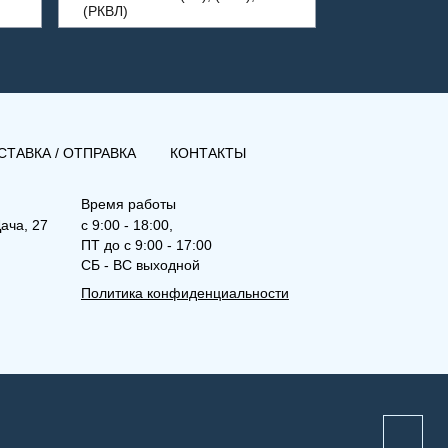
(РКВЛ)
СТАВКА / ОТПРАВКА
КОНТАКТЫ
Время работы
ача, 27
с 9:00 - 18:00,
ПТ до с 9:00 - 17:00
СБ - ВС выходной
Политика конфиденциальности
(РК) 22-500-800
Рамо Компакт (РК), (РКВ),
(РКВЛ)