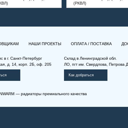
КВЛ)
(РКВЛ)
ОВЩИКАМ
НАШИ ПРОЕКТЫ
ОПЛАТА / ПОСТАВКА
ДО
ис в
г. Санкт-Петербург
Склад
в Ленинградской обл.
я, д. 14, корп. 2Б, оф. 205
ЛО, пгт им. Свердлова, Петрова Д
ться
Как добраться
NWARM — радиаторы премиального качества
Л) 21-400-500
(РКВЛ) 21-500-2700
мо Компакт (РК), (РКВ),
Рамо Компакт (РК), (РКВ),
КВЛ)
(РКВЛ)