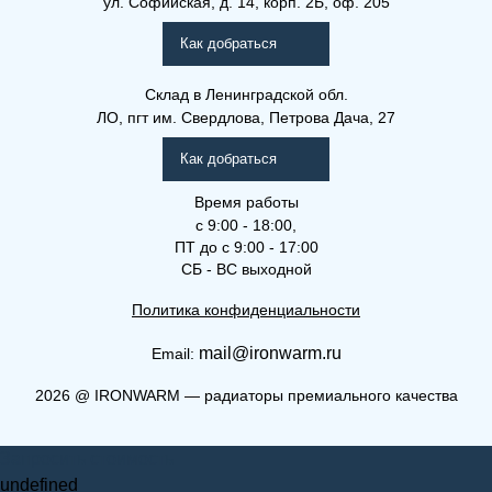
ул. Софийская, д. 14, корп. 2Б, оф. 205
Рамо Компакт (РК), (РКВ),
(РКВЛ)
Как добраться
Склад
в Ленинградской обл.
ЛО, пгт им. Свердлова, Петрова Дача, 27
Как добраться
Время работы
с 9:00 - 18:00,
ПТ до с 9:00 - 17:00
СБ - ВС выходной
Политика конфиденциальности
mail@ironwarm.ru
Email:
(РК) 33-900-2400
2026
@
IRONWARM — радиаторы премиального качества
Рамо Компакт (РК), (РКВ),
Запросить стоимость
(РКВЛ)
undefined