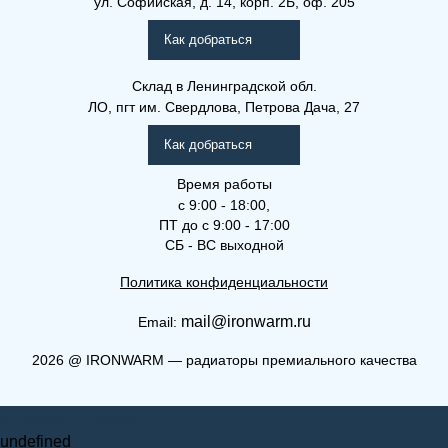
ул. Софийская, д. 14, корп. 2Б, оф. 205
Рамо Компакт (РК), (РКВ),
(РКВЛ)
Как добраться
Склад
в Ленинградской обл.
ЛО, пгт им. Свердлова, Петрова Дача, 27
Как добраться
Время работы
с 9:00 - 18:00,
ПТ до с 9:00 - 17:00
СБ - ВС выходной
Политика конфиденциальности
mail@ironwarm.ru
Email:
(РКВ) 33-600-2800
2026
@
IRONWARM — радиаторы премиального качества
Рамо Компакт (РК), (РКВ),
Запросить стоимость
(РКВЛ)
undefined