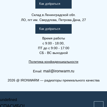
(РКВЛ)
Как добраться
Склад
в Ленинградской обл.
ЛО, пгт им. Свердлова, Петрова Дача, 27
Как добраться
Время работы
с 9:00 - 18:00,
ПТ до с 9:00 - 17:00
СБ - ВС выходной
Политика конфиденциальности
mail@ironwarm.ru
Email:
(РКВЛ) 33-400-2000
2026
@
IRONWARM — радиаторы премиального качества
Рамо Компакт (РК), (РКВ),
Запросить стоимость
(РКВЛ)
undefined
СПАСИБО!