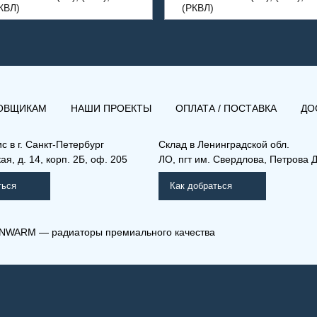
КВЛ)
(РКВЛ)
ОВЩИКАМ
НАШИ ПРОЕКТЫ
ОПЛАТА / ПОСТАВКА
ДО
ис в
г. Санкт-Петербург
Склад
в Ленинградской обл.
я, д. 14, корп. 2Б, оф. 205
ЛО, пгт им. Свердлова, Петрова Д
ться
Как добраться
NWARM — радиаторы премиального качества
 33-400-2300
(РКВ) 33-400-800
мо Компакт (РК), (РКВ),
Рамо Компакт (РК), (РКВ),
КВЛ)
(РКВЛ)