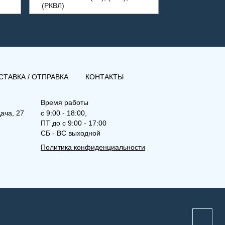
(РКВЛ)
СТАВКА / ОТПРАВКА
КОНТАКТЫ
Время работы
ача, 27
с 9:00 - 18:00,
ПТ до с 9:00 - 17:00
СБ - ВС выходной
Политика конфиденциальности
(РК) 11-300-2500
Рамо Компакт (РК), (РКВ),
(РКВЛ)