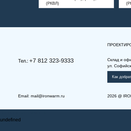
(РКВЛ)
(Р
ПРОЕКТИР
+7 812 323-9333
Склад и оф
Тел.:
ул. Софийска
Как добра
Email:
mail@ironwarm.ru
2026
@
IRO
(РКВ) 22-200-900
(РК)
Запросить стоимость
Рамо Компакт (РК), (РКВ),
Ра
(РКВЛ)
(Р
undefined