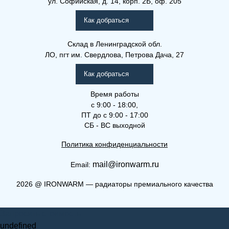
ул. Софийская, д. 14, корп. 2Б, оф. 205
Рамо Компакт (РК), (РКВ),
(РКВЛ)
Как добраться
Склад
в Ленинградской обл.
ЛО, пгт им. Свердлова, Петрова Дача, 27
Как добраться
Время работы
с 9:00 - 18:00,
ПТ до с 9:00 - 17:00
СБ - ВС выходной
Политика конфиденциальности
mail@ironwarm.ru
Email:
(РКВ) 11-300-2800
2026
@
IRONWARM — радиаторы премиального качества
Рамо Компакт (РК), (РКВ),
Запросить стоимость
(РКВЛ)
undefined