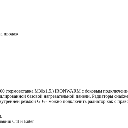
ла продаж
0-800 (термовставка М30х1.5.) IRONWARM с боковым подключен
филированной базовой нагревательной панели. Радиаторы снабже
утренней резьбой G ½» можно подключить радиатор как с правой
м.
авиш Ctrl и Enter