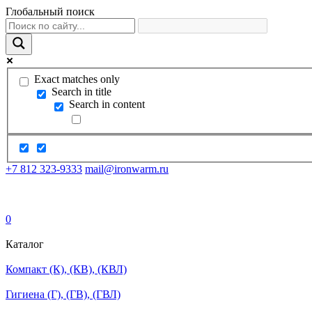
Глобальный поиск
Exact matches only
Search in title
Search in content
+7 812 323-9333
mail@ironwarm.ru
0
Каталог
Компакт (К), (КВ), (КВЛ)
Гигиена (Г), (ГВ), (ГВЛ)