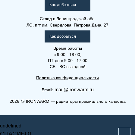
(РКВЛ)
Как добраться
Склад
в Ленинградской обл.
ЛО, пгт им. Свердлова, Петрова Дача, 27
Как добраться
Время работы
с 9:00 - 18:00,
ПТ до с 9:00 - 17:00
СБ - ВС выходной
Политика конфиденциальности
mail@ironwarm.ru
Email:
(РКВ) 21-500-2900
2026
@
IRONWARM — радиаторы премиального качества
Рамо Компакт (РК), (РКВ),
Запросить стоимость
(РКВЛ)
undefined
СПАСИБО!