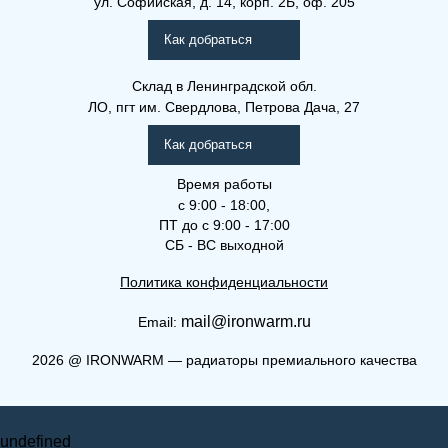
ул. Софийская, д. 14, корп. 2Б, оф. 205
Рамо Компакт (РК), (РКВ),
(РКВЛ)
Как добраться
Склад
в Ленинградской обл.
ЛО, пгт им. Свердлова, Петрова Дача, 27
Как добраться
Время работы
с 9:00 - 18:00,
ПТ до с 9:00 - 17:00
СБ - ВС выходной
Политика конфиденциальности
mail@ironwarm.ru
Email:
(РКВ) 33-400-700
2026
@
IRONWARM — радиаторы премиального качества
Рамо Компакт (РК), (РКВ),
Запросить стоимость
(РКВЛ)
undefined