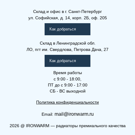
(РГА) 30-500-2400
Склад и офис в
г. Санкт-Петербург
ул. Софийская, д. 14, корп. 2Б, оф. 205
Рамо Гигиена (РГ), (РГВ),
(РГВЛ)
Как добраться
Склад
в Ленинградской обл.
ЛО, пгт им. Свердлова, Петрова Дача, 27
Как добраться
Время работы
с 9:00 - 18:00,
ПТ до с 9:00 - 17:00
СБ - ВС выходной
Политика конфиденциальности
mail@ironwarm.ru
Email:
(РГА) 30-900-1200
2026
@
IRONWARM — радиаторы премиального качества