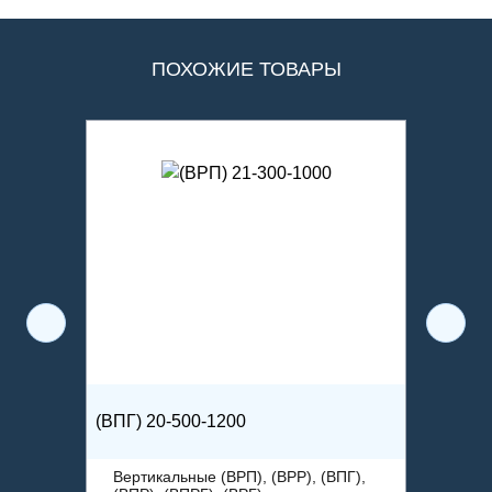
ПОХОЖИЕ ТОВАРЫ
(ВПГ) 20-500-1200
(ВПР) 
ВПГ),
Вертикальные (ВРП), (ВРР), (ВПГ),
Верти