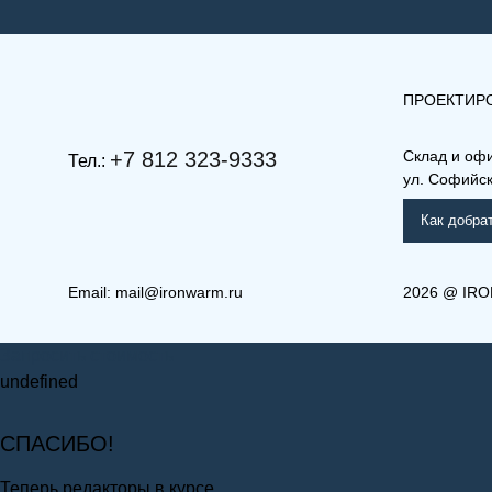
ПРОЕКТИР
+7 812 323-9333
Склад и оф
Тел.:
ул. Софийска
Как добра
Email:
mail@ironwarm.ru
2026
@
IRO
Запросить стоимость
undefined
СПАСИБО!
Теперь редакторы в курсе.