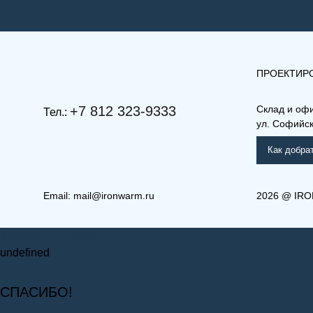
ПРОЕКТИР
+7 812 323-9333
Склад и оф
Тел.:
ул. Софийска
Как добра
Email:
mail@ironwarm.ru
2026
@
IRO
Запросить стоимость
undefined
СПАСИБО!