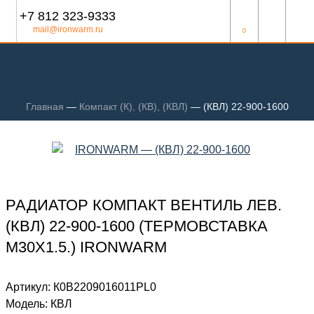
+7 812 323-9333
mail@ironwarm.ru
0
Главная
—
Компакт (К), (КВ), (КВЛ)
—
(КВЛ) 22-900-1600
РАДИАТОР КОМПАКТ ВЕНТИЛЬ ЛЕВ.
(КВЛ) 22-900-1600 (ТЕРМОВСТАВКА
М30Х1.5.) IRONWARM
Артикул:
К0В2209016011PL0
Модель:
КВЛ