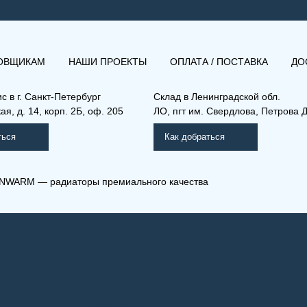
ОВЩИКАМ
НАШИ ПРОЕКТЫ
ОПЛАТА / ПОСТАВКА
ДО
ис в
г. Санкт-Петербург
Склад
в Ленинградской обл.
я, д. 14, корп. 2Б, оф. 205
ЛО, пгт им. Свердлова, Петрова Д
ться
Как добраться
NWARM — радиаторы премиального качества
ЗАКРЫТЬ