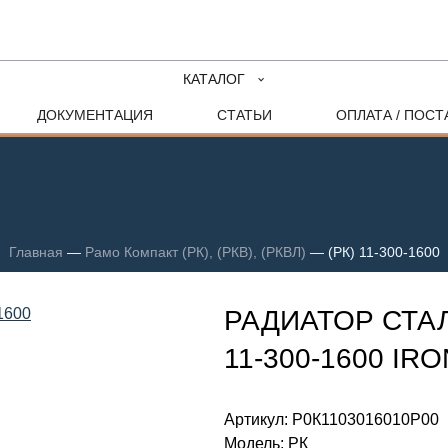
КАТАЛОГ
ДОКУМЕНТАЦИЯ
СТАТЬИ
ОПЛАТА / ПОСТ
Главная
—
Рамо Компакт (РК), (РКВ), (РКВЛ)
—
(РК) 11-300-1600
РАДИАТОР СТАЛ
11-300-1600 I
Артикул:
Р0К1103016010P00
Модель:
РК