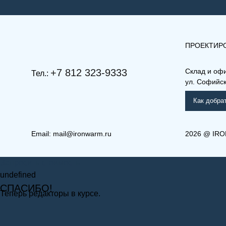
ПРОЕКТИР
+7 812 323-9333
Склад и оф
Тел.:
ул. Софийска
Как добра
Email:
mail@ironwarm.ru
2026
@
IRO
Запросить стоимость
undefined
СПАСИБО!
Теперь редакторы в курсе.