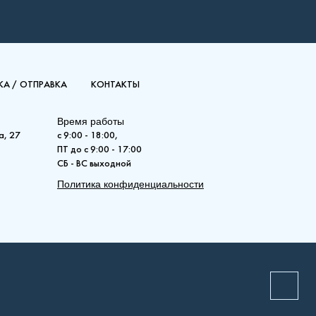
А / ОТПРАВКА
КОНТАКТЫ
Время работы
а, 27
с 9:00 - 18:00,
ПТ до с 9:00 - 17:00
СБ - ВС выходной
Политика конфиденциальности
(РКВЛ) 21-600-900
Рамо Компакт (РК), (РКВ),
(РКВЛ)