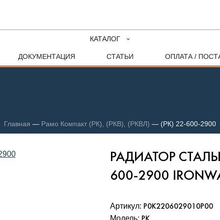
КАТАЛОГ
ДОКУМЕНТАЦИЯ
СТАТЬИ
ОПЛАТА / ПОСТ
Главная
—
Рамо Компакт (РК), (РКВ), (РКВЛ)
—
(РК) 22-600-2900
РАДИАТОР СТАЛЬ
600-2900 IRON
Артикул:
Р0К2206029010P00
Модель:
РК