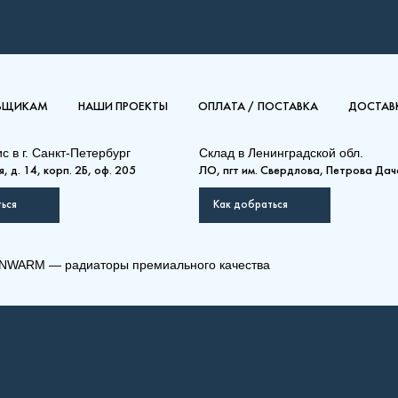
ВЩИКАМ
НАШИ ПРОЕКТЫ
ОПЛАТА / ПОСТАВКА
ДОСТАВК
ис в
г. Санкт-Петербург
Склад
в Ленинградской обл.
, д. 14, корп. 2Б, оф. 205
ЛО, пгт им. Свердлова, Петрова Дач
ься
Как добраться
NWARM — радиаторы премиального качества
) 22-900-2400
(РК) 22-500-2600
мо Компакт (РК), (РКВ),
Рамо Компакт (РК), (РКВ),
КВЛ)
(РКВЛ)