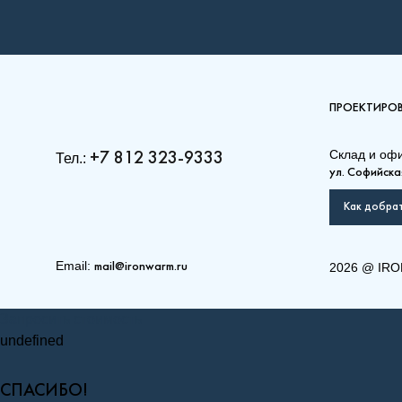
ПРОЕКТИРО
Склад и оф
+7 812 323-9333
Тел.:
ул. Софийская
Как добрат
Email:
2026
@
IRO
mail@ironwarm.ru
(РКВ) 33-900-700
(РКВ
Запросить стоимость
Рамо Компакт (РК), (РКВ),
Ра
(РКВЛ)
(Р
undefined
СПАСИБО!