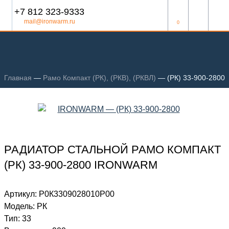
+7 812 323-9333
mail@ironwarm.ru
0
Главная
—
Рамо Компакт (РК), (РКВ), (РКВЛ)
—
(РК) 33-900-2800
РАДИАТОР СТАЛЬНОЙ РАМО КОМПАКТ
(РК) 33-900-2800 IRONWARM
Артикул:
Р0К3309028010P00
Модель:
РК
Тип:
33